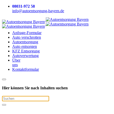
08031-972 58
info@autoentsorgung-bayern.de
Anfrage-Formular
Auto verschrotten
Auto­entsorgung
Auto entsorgen
KFZ Entsorgung
Auto­verwertung
Über
uns
Kontakt­formular
Hier können Sie nach Inhalten suchen