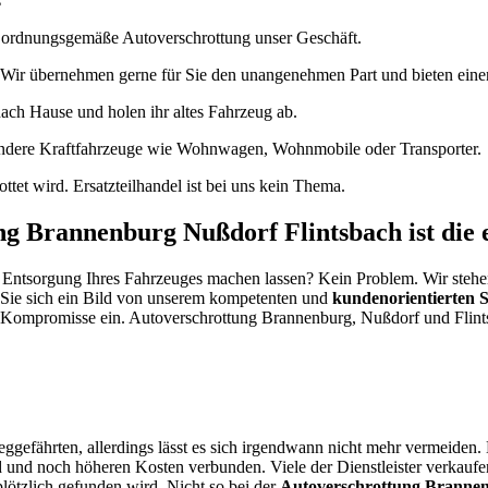
s
die ordnungsgemäße Autoverschrottung unser Geschäft.
 Wir übernehmen gerne für Sie den unangenehmen Part und bieten eine
ch Hause und holen ihr altes Fahrzeug ab.
ndere Kraftfahrzeuge wie Wohnwagen, Wohnmobile oder Transporter.
ottet wird. Ersatzteilhandel ist bei uns kein Thema.
g Brannenburg Nußdorf Flintsbach ist die 
Entsorgung Ihres Fahrzeuges machen lassen? Kein Problem. Wir stehen j
 Sie sich ein Bild von unserem kompetenten und
kundenorientierten S
ne Kompromisse ein. Autoverschrottung Brannenburg, Nußdorf und Flint
ggefährten, allerdings lässt es sich irgendwann nicht mehr vermeiden.
nd noch höheren Kosten verbunden. Viele der Dienstleister verkaufen 
ötzlich gefunden wird. Nicht so bei der
Autoverschrottung Brannen