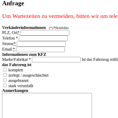
Anfrage
Um Wartezeiten zu vermeiden, bitten wir um tel
Verkäuferinformationen
(*) Pflichtfelder
PLZ, Ort
*
Telefon
*
Strasse
*
Email
*
Informationen zum KFZ
Marke/Fabrikat
*
Ist das Fahrzeug roll
das Fahrzeug ist
komplett
zerlegt / ausgeschlachtet
ausgebrannt
stark verunfallt
Anmerkungen